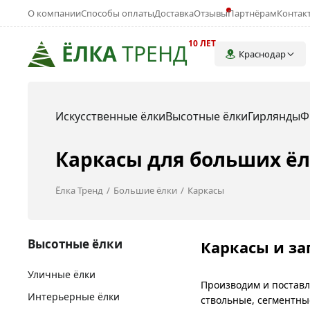
О компании
Способы оплаты
Доставка
Отзывы
Партнёрам
Контак
10 ЛЕТ
ЁЛКА
ТРЕНД
Краснодар
Искусственные ёлки
Высотные ёлки
Гирлянды
Ф
Каркасы для больших ёл
Ёлка Тренд
Большие ёлки
Каркасы
Высотные ёлки
Каркасы и за
Уличные ёлки
Производим и поставл
Интерьерные ёлки
ствольные, сегментны