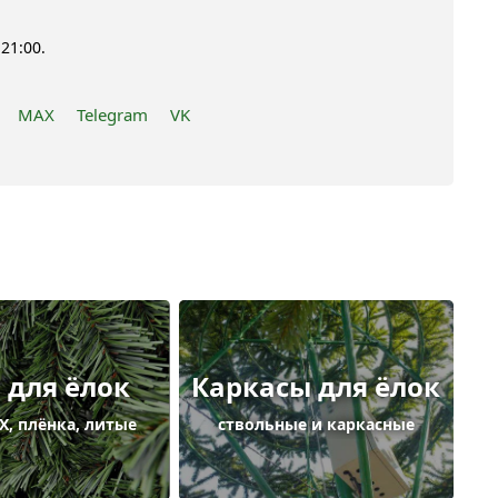
21:00.
MAX
Telegram
VK
 для ёлок
Каркасы для ёлок
Х, плёнка, литые
ствольные и каркасные