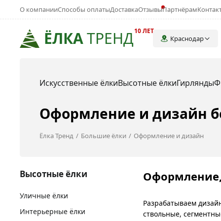
О компании
Способы оплаты
Доставка
Отзывы
Партнёрам
Контак
10 ЛЕТ
ЁЛКА
ТРЕНД
Краснодар
Искусственные ёлки
Высотные ёлки
Гирлянды
Ф
Оформление и дизайн б
Ёлка Тренд
Большие ёлки
Оформление и дизайн
Высотные ёлки
Оформление, 
Уличные ёлки
Разрабатываем дизайн
Интерьерные ёлки
ствольные, сегментны