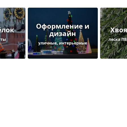
Оформление и
ёлок
Хвоя
дизайн
оты
леска ПВ
уличные, интерьерные