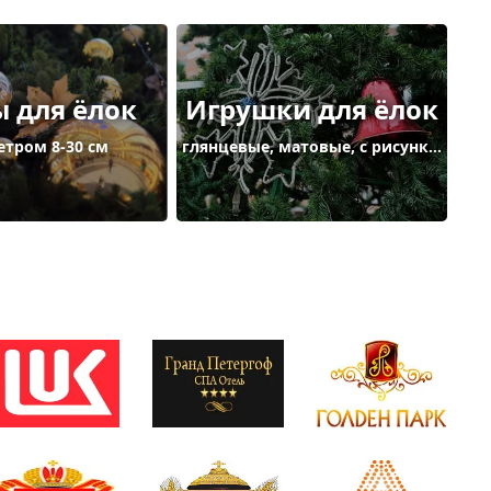
 для ёлок
Игрушки для ёлок
тром 8-30 см
глянцевые, матовые, с рисунком