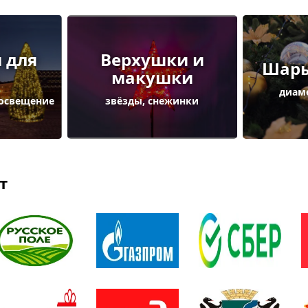
 для
Верхушки и
Шары
макушки
диаме
 освещение
звёзды, снежинки
т