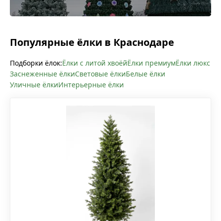
Популярные ёлки в Краснодаре
Подборки ёлок:
Ёлки с литой хвоёй
Ёлки премиум
Ёлки люкс
Заснеженные ёлки
Световые ёлки
Белые ёлки
Уличные ёлки
Интерьерные ёлки