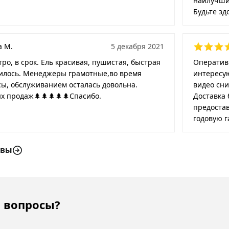
наилучши
Будьте зд
а М.
5 декабря 2021
тро, в срок. Ель красивая, пушистая, быстрая
Оперативн
вилось. Менеджеры грамотные,во время
интересу
сы, обслуживанием осталась довольна.
видео сни
 продаж🌲🌲🌲🌲🌲Спасибо.
Доставка 
предостав
годовую г
ывы
 вопросы?