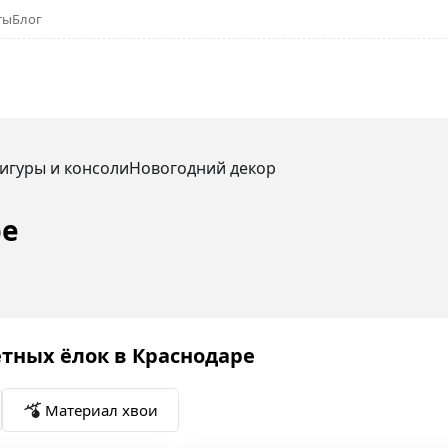
ты
Блог
игуры и консоли
Новогодний декор
ре
тных ёлок в Краснодаре
Материал хвои