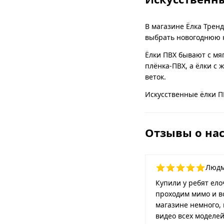
В магазине Ёлка Трен
выбрать новогоднюю к
Ёлки ПВХ бывают с мя
плёнка-ПВХ, а ёлки с 
веток.
Искусственные ёлки ПВ
Отзывы о на
Людм
Купили у ребят елоч
проходим мимо и во
магазине немного, 
видео всех моделе