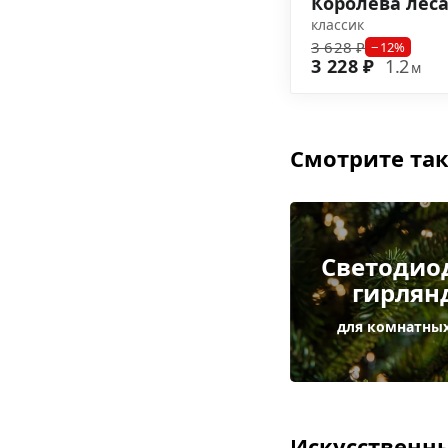
Королева лес
классик
3 628 ₽
−12%
3 228 ₽
1.2
м
Смотрите так
Светодио
гирлян
для комнатных
Искусственны