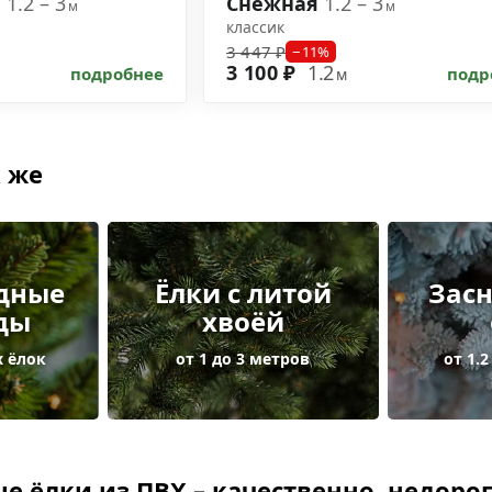
а
1.2 – 3
Снежная
1.2 – 3
м
м
классик
3 447 ₽
−11%
3 100 ₽
1.2
подробнее
подр
м
 же
дные
Ёлки с литой
Зас
ды
хвоёй
 ёлок
от 1 до 3 метров
от 1.2
е ёлки из ПВХ – качественно, недорог