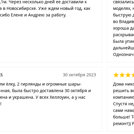
,1м. Через несколько дней ее доставили к
связались
а в Новосибирске. Уже ждем новый год, как
моделях, 
асибо Елене и Андрею за работу.
быструю д
во Владив
хороша да
раскрывае
Была упак
дальнейше
Однознач
З.
30 октября 2023
ли ёлку, 2 гирлянды и огромные шары-
Дома нико
чная, была быстро доставлена 30 октября и
решить во
ена и украшена. У всех Хеллоуин, а у нас
компанию.
!
Спустя не
сами нама
больше! Т
ремонт)) 