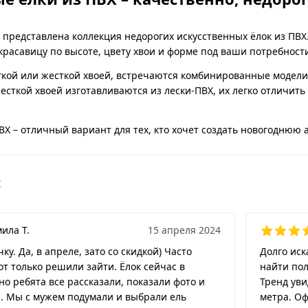
д представлена коллекция недорогих искусственных ёлок из ПВХ
расавицу по высоте, цвету хвои и форме под ваши потребност
гкой или жесткой хвоей, встречаются комбинированные модели.
жесткой хвоей изготавливаются из лески-ПВХ, их легко отличить
Х – отличный вариант для тех, кто хочет создать новогоднюю 
с
ила Т.
15 апреля 2024
ку. Да, в апреле, зато со скидкой) Часто
Долго иск
т только решили зайти. Ёлок сейчас в
найти пол
но ребята все рассказали, показали фото и
Тренд уви
й. Мы с мужем подумали и выбрали ель
метра. Оф