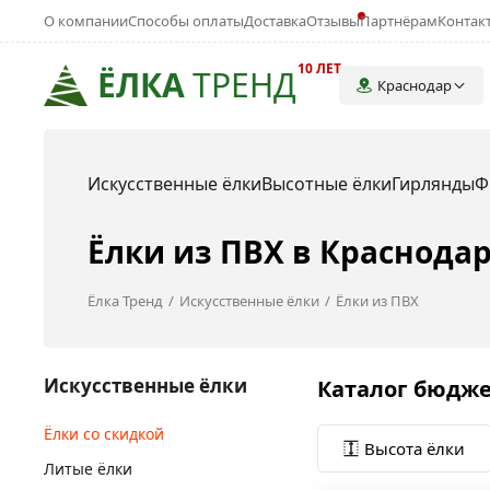
О компании
Способы оплаты
Доставка
Отзывы
Партнёрам
Контак
10 ЛЕТ
ЁЛКА
ТРЕНД
Краснодар
Искусственные ёлки
Высотные ёлки
Гирлянды
Ф
Ёлки из ПВХ в Краснода
Ёлка Тренд
Искусственные ёлки
Ёлки из ПВХ
Искусственные ёлки
Каталог бюдже
Ёлки со скидкой
Высота ёлки
Литые ёлки