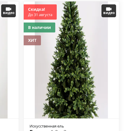
Скидка!
видео
видео
До 31 августа
В наличии
ХИТ
Искусственная ель