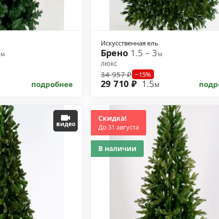
Искусственная ель
1
Брено
1.5 – 3
м
м
люкс
34 957 ₽
−15%
29 710 ₽
1.5
подробнее
подр
м
Скидка!
видео
До 31 августа
В наличии