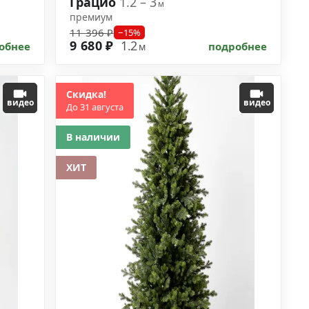
Грацио
1.2 – 3
м
премиум
11 396 ₽
−15%
9 680 ₽
1.2
обнее
подробнее
м
Скидка!
видео
видео
До 31 августа
В наличии
ХИТ