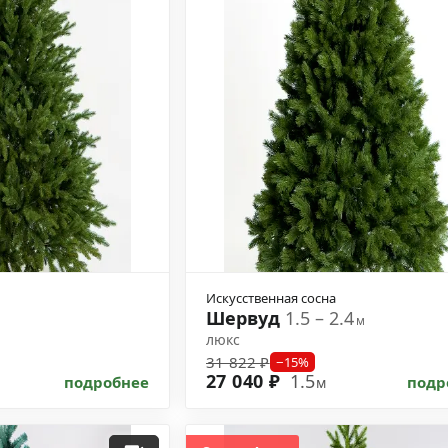
Искусственная сосна
Шервуд
1.5 – 2.4
м
люкс
31 822 ₽
−15%
27 040 ₽
1.5
подробнее
подр
м