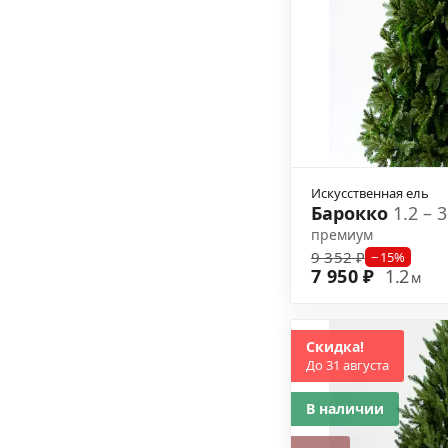
Искусственная ель
Барокко
1.2 – 
премиум
9 352 ₽
−15%
7 950 ₽
1.2
м
Скидка!
До 31 августа
В наличии