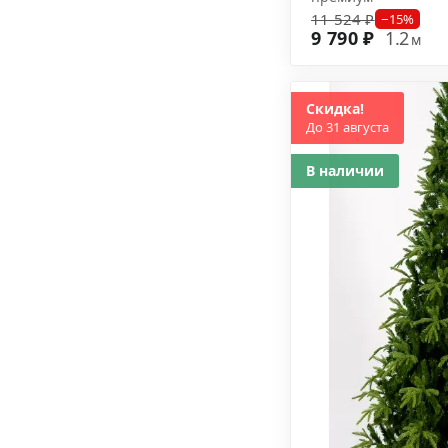
11 524 ₽
−15%
9 790 ₽
1.2
м
Скидка!
До 31 августа
В наличии