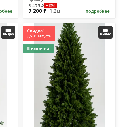
8 475 ₽
−15%
7 200 ₽
1.2
обнее
подробнее
м
Скидка!
видео
видео
До 31 августа
В наличии