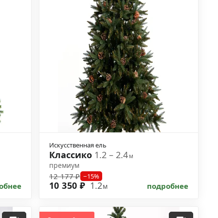
Искусственная ель
Классико
1.2 – 2.4
м
премиум
12 177 ₽
−15%
10 350 ₽
1.2
обнее
подробнее
м