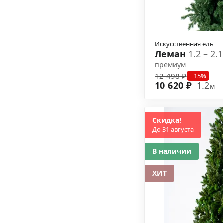
Искусственная ель
Леман
1.2 – 2.
премиум
12 498 ₽
−15%
10 620 ₽
1.2
м
Скидка!
До 31 августа
В наличии
ХИТ