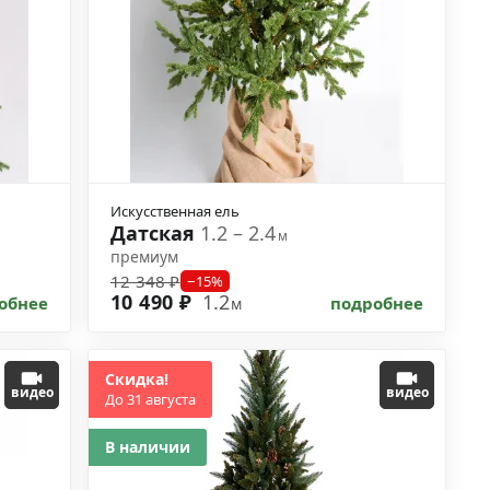
Искусственная ель
Датская
1.2 – 2.4
м
премиум
12 348 ₽
−15%
10 490 ₽
1.2
обнее
подробнее
м
Скидка!
видео
видео
До 31 августа
В наличии