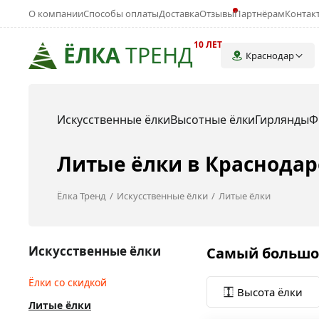
О компании
Способы оплаты
Доставка
Отзывы
Партнёрам
Контак
10 ЛЕТ
ЁЛКА
ТРЕНД
Краснодар
Искусственные ёлки
Высотные ёлки
Гирлянды
Ф
Литые ёлки в Краснодар
Ёлка Тренд
Искусственные ёлки
Литые ёлки
Искусственные ёлки
Самый большой
Ёлки со скидкой
Высота ёлки
Литые ёлки