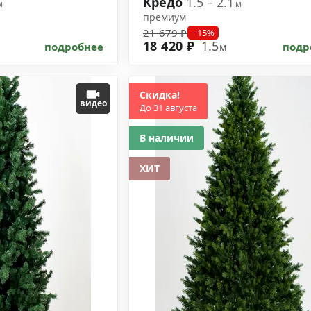
Кредо
1.5 – 2.1
м
м
премиум
21 679 ₽
−15%
18 420 ₽
1.5
подробнее
подр
м
Скидка!
видео
До 31 августа
В наличии
ХИТ