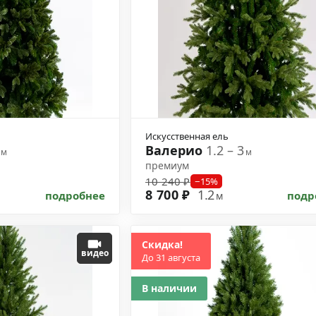
Искусственная ель
3
Валерио
1.2 – 3
м
м
премиум
10 240 ₽
−15%
8 700 ₽
1.2
подробнее
подр
м
Скидка!
видео
До 31 августа
В наличии