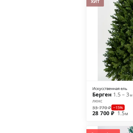
ХИТ
Искусственная ель
Берген
1.5 – 3
м
люкс
33 770 ₽
−15%
28 700 ₽
1.5
м