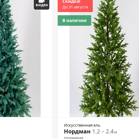
Скидка!
видео
До 31 августа
В наличии
Искусственная ель
Нордман
1.2 – 2.4
м
премиум