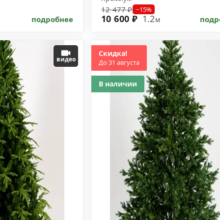
12 477 ₽
−15%
10 600 ₽
1.2
подробнее
подр
м
Скидка!
видео
До 31 августа
В наличии