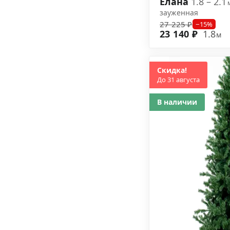
Елана
1.8 – 2.1
зауженная
27 225 ₽
−15%
23 140 ₽
1.8
м
Скидка!
До 31 августа
В наличии