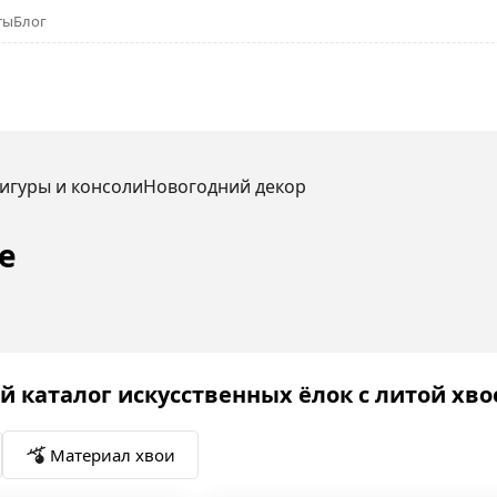
ты
Блог
игуры и консоли
Новогодний декор
е
 каталог искусственных ёлок с литой хво
Материал хвои