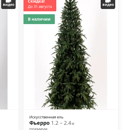
Скидка!
видео
видео
До 31 августа
В наличии
Искусственная ель
Фьерро
1.2 – 2.4
м
премиум