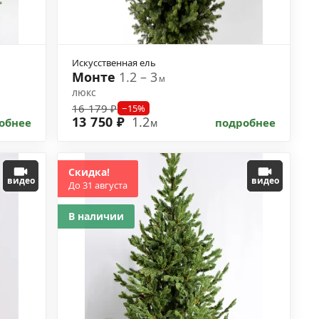
Искусственная ель
Монте
1.2 – 3
м
люкс
16 179 ₽
−15%
13 750 ₽
1.2
обнее
подробнее
м
Скидка!
видео
видео
До 31 августа
В наличии