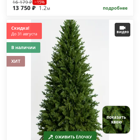
16 179 ₽
−15%
13 750 ₽
1.2
подробнее
м
Скидка!
видео
До 31 августа
В наличии
ХИТ
показать
хвою
ОЖИВИТЬ ЁЛОЧКУ