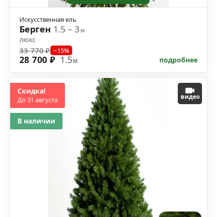
Искусственная ель
Берген
1.5 – 3
м
люкс
33 770 ₽
−15%
28 700 ₽
1.5
подробнее
м
Скидка!
видео
До 31 августа
В наличии