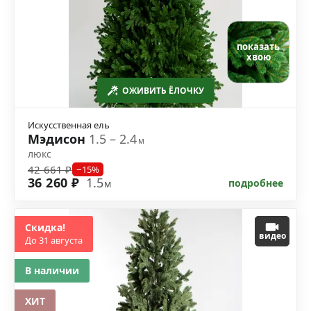
показать
хвою
ОЖИВИТЬ ЁЛОЧКУ
Искусственная ель
Мэдисон
1.5 – 2.4
м
люкс
42 661 ₽
−15%
36 260 ₽
1.5
подробнее
м
Скидка!
видео
До 31 августа
В наличии
ХИТ