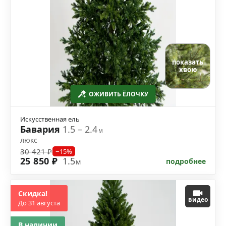
показать
хвою
ОЖИВИТЬ ЁЛОЧКУ
Искусственная ель
Бавария
1.5 – 2.4
м
люкс
30 421 ₽
−15%
25 850 ₽
1.5
подробнее
м
Скидка!
видео
До 31 августа
В наличии