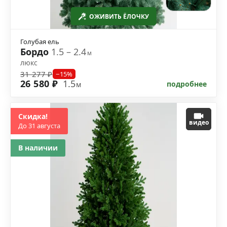
ОЖИВИТЬ ЁЛОЧКУ
Голубая ель
Бордо
1.5 – 2.4
м
люкс
31 277 ₽
−15%
26 580 ₽
1.5
подробнее
м
Скидка!
видео
До 31 августа
В наличии