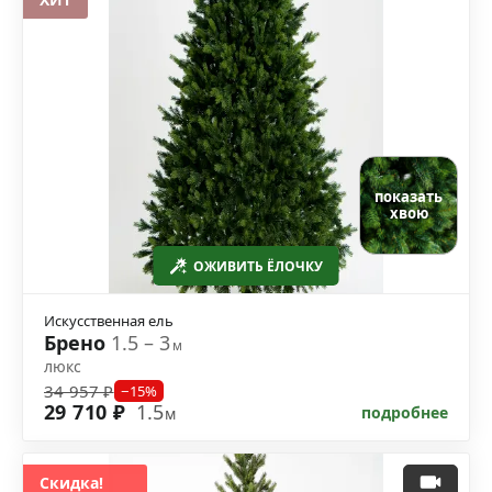
показать
хвою
ОЖИВИТЬ ЁЛОЧКУ
Искусственная ель
Брено
1.5 – 3
м
люкс
34 957 ₽
−15%
29 710 ₽
1.5
подробнее
м
Скидка!