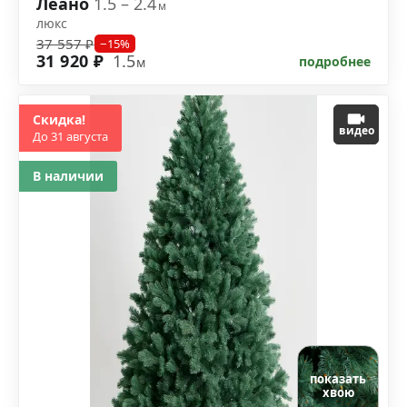
Леано
1.5 – 2.4
м
люкс
37 557 ₽
−15%
31 920 ₽
1.5
подробнее
м
Скидка!
видео
До 31 августа
В наличии
показать
хвою