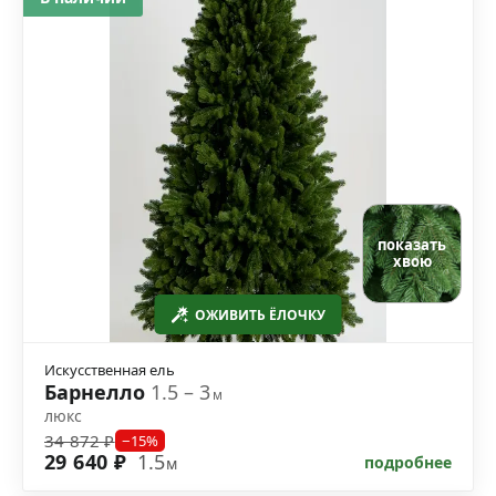
показать
хвою
ОЖИВИТЬ ЁЛОЧКУ
Искусственная ель
Барнелло
1.5 – 3
м
люкс
34 872 ₽
−15%
29 640 ₽
1.5
подробнее
м