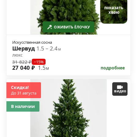
показать
хвою
ОЖИВИТЬ ЁЛОЧКУ
Искусственная сосна
Шервуд
1.5 – 2.4
м
люкс
31 822 ₽
−15%
27 040 ₽
1.5
подробнее
м
Скидка!
видео
До 31 августа
В наличии