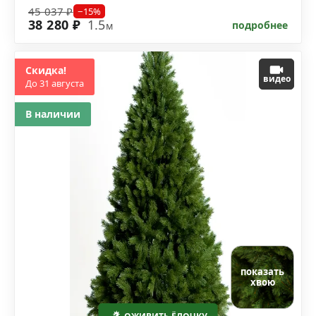
45 037 ₽
−15%
38 280 ₽
1.5
подробнее
м
Скидка!
видео
До 31 августа
В наличии
показать
хвою