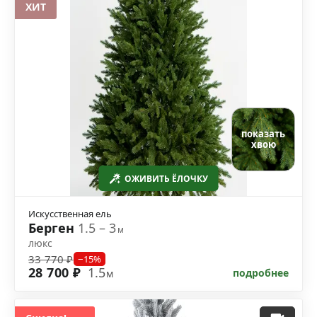
ХИТ
показать
хвою
ОЖИВИТЬ ЁЛОЧКУ
Искусственная ель
Берген
1.5 – 3
м
люкс
33 770 ₽
−15%
28 700 ₽
1.5
подробнее
м