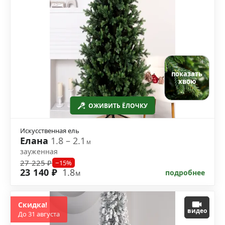
показать
хвою
ОЖИВИТЬ ЁЛОЧКУ
Искусственная ель
Елана
1.8 – 2.1
м
зауженная
27 225 ₽
−15%
23 140 ₽
1.8
подробнее
м
Скидка!
видео
До 31 августа