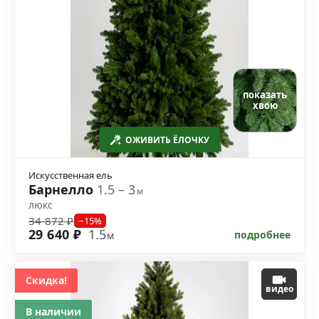
показать
хвою
ОЖИВИТЬ ЁЛОЧКУ
Искусственная ель
Барнелло
1.5 – 3
м
люкс
34 872 ₽
−15%
29 640 ₽
1.5
подробнее
м
Скидка!
видео
В наличии