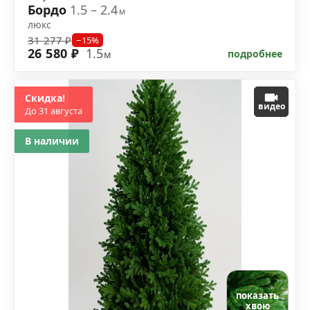
Бордо
1.5 – 2.4
м
люкс
31 277 ₽
−15%
26 580 ₽
1.5
подробнее
м
Скидка!
видео
До 31 августа
В наличии
показать
хвою