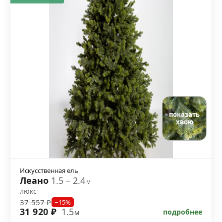
показать
хвою
Искусственная ель
Леано
1.5 – 2.4
м
люкс
37 557 ₽
−15%
31 920 ₽
1.5
подробнее
м