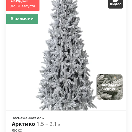
Скидка!
видео
До 31 августа
В наличии
показать
хвою
Заснеженная ель
Арктико
1.5 – 2.1
м
люкс