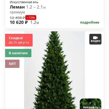
Искусственная ель
Леман
1.2 – 2.1
м
премиум
12 498 ₽
−15%
10 620 ₽
1.2
подробнее
м
Скидка!
видео
До 31 августа
В наличии
ХИТ
показать