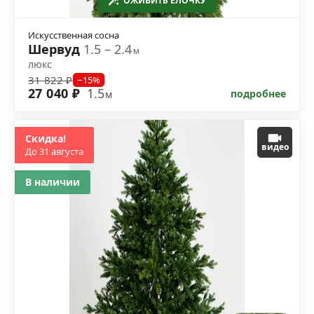
ОЖИВИТЬ ЁЛОЧКУ
Искусственная сосна
Шервуд
1.5 – 2.4
м
люкс
31 822 ₽
−15%
27 040 ₽
1.5
подробнее
м
Скидка!
видео
До 31 августа
В наличии