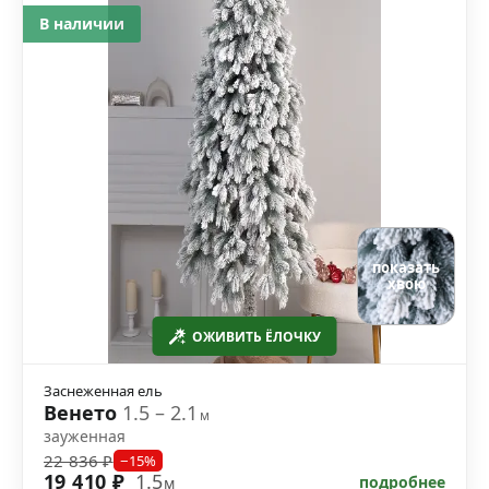
В наличии
показать
хвою
ОЖИВИТЬ ЁЛОЧКУ
Заснеженная ель
Венето
1.5 – 2.1
м
зауженная
22 836 ₽
−15%
19 410 ₽
1.5
подробнее
м