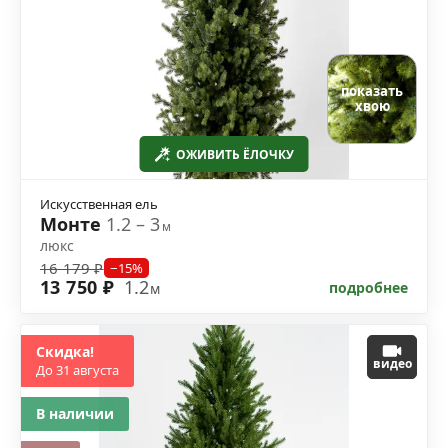
показать
хвою
ОЖИВИТЬ ЁЛОЧКУ
Искусственная ель
Монте
1.2 – 3
м
люкс
16 179 ₽
−15%
13 750 ₽
1.2
подробнее
м
Скидка!
видео
До 31 августа
В наличии