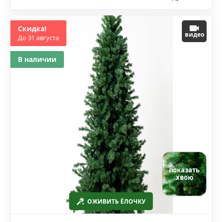
Скидка!
видео
До 31 августа
В наличии
показать
хвою
ОЖИВИТЬ ЁЛОЧКУ