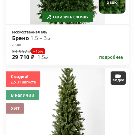
хвою
ОЖИВИТЬ ЁЛОЧКУ
Искусственная ель
Брено
1.5 – 3
м
люкс
34 957 ₽
−15%
29 710 ₽
1.5
подробнее
м
Скидка!
видео
До 31 августа
В наличии
ХИТ