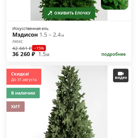
ОЖИВИТЬ ЁЛОЧКУ
Искусственная ель
Мэдисон
1.5 – 2.4
м
люкс
42 661 ₽
−15%
36 260 ₽
1.5
подробнее
м
Скидка!
видео
До 31 августа
В наличии
ХИТ