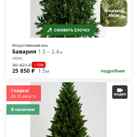
показать
хвою
ОЖИВИТЬ ЁЛОЧКУ
Искусственная ель
Бавария
1.5 – 2.4
м
люкс
30 421 ₽
−15%
25 850 ₽
1.5
подробнее
м
Скидка!
видео
До 31 августа
В наличии