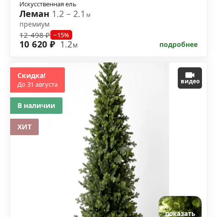
Искусственная ель
Леман
1.2 – 2.1
м
премиум
12 498 ₽
−15%
10 620 ₽
1.2
подробнее
м
Скидка!
видео
До 31 августа
В наличии
ХИТ
показать