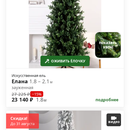
показать
хвою
ОЖИВИТЬ ЁЛОЧКУ
Искусственная ель
Елана
1.8 – 2.1
м
зауженная
27 225 ₽
−15%
23 140 ₽
1.8
подробнее
м
Скидка!
видео
До 31 августа