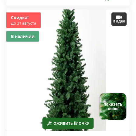
Скидка!
видео
До 31 августа
В наличии
показать
хвою
ОЖИВИТЬ ЁЛОЧКУ