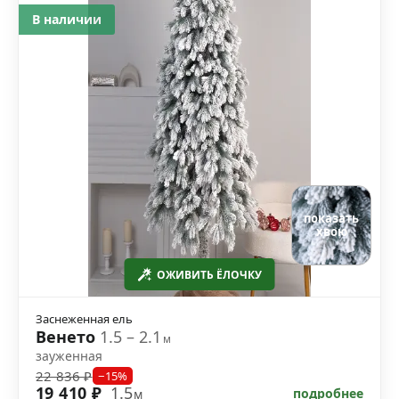
В наличии
показать
хвою
ОЖИВИТЬ ЁЛОЧКУ
Заснеженная ель
Венето
1.5 – 2.1
м
зауженная
22 836 ₽
−15%
19 410 ₽
1.5
подробнее
м