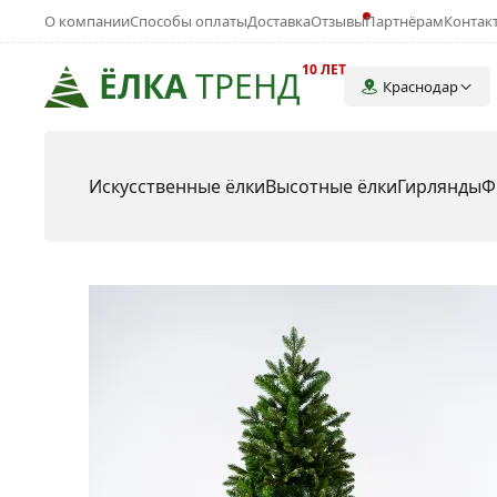
О компании
Способы оплаты
Доставка
Отзывы
Партнёрам
Контак
10 ЛЕТ
ЁЛКА
ТРЕНД
Краснодар
Искусственные ёлки
Высотные ёлки
Гирлянды
Ф