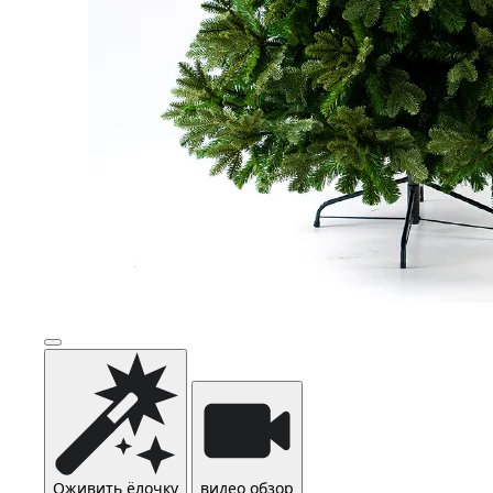
Оживить ёлочку
видео обзор