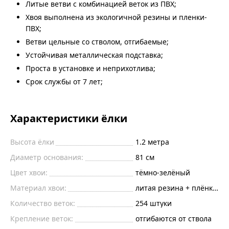
Литые ветви с комбинацией веток из ПВХ;
Хвоя выполнена из экологичной резины и пленки-
ПВХ;
Ветви цельные со стволом, отгибаемые;
Устойчивая металлическая подставка;
Проста в установке и неприхотлива;
Срок службы от 7 лет;
Характеристики ёлки
Высота ёлки
1.2
метра
Диаметр основания:
81
см
Цвет хвои:
тёмно-зелёный
Материал хвои:
литая резина + плёнка пв
Количество веток:
254
штуки
Крепление веток:
отгибаются от ствола