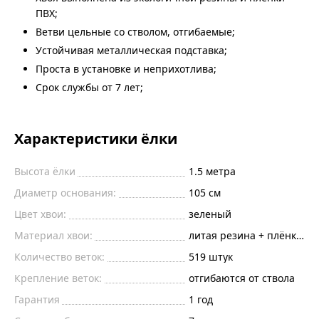
ПВХ;
Ветви цельные со стволом, отгибаемые;
Устойчивая металлическая подставка;
Проста в установке и неприхотлива;
Срок службы от 7 лет;
Характеристики ёлки
Высота ёлки
1.5
метра
Диаметр основания:
105
см
Цвет хвои:
зеленый
Материал хвои:
литая резина + плёнка пв
Количество веток:
519
штук
Крепление веток:
отгибаются от ствола
Гарантия
1 год